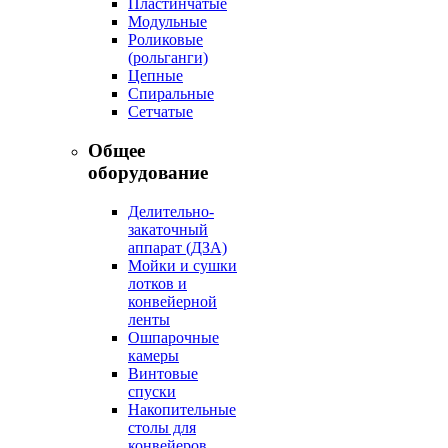
Пластинчатые
Модульные
Роликовые
(рольганги)
Цепные
Спиральные
Сетчатые
Общее
оборудование
Делительно-
закаточный
аппарат (ДЗА)
Мойки и сушки
лотков и
конвейерной
ленты
Ошпарочные
камеры
Винтовые
спуски
Накопительные
столы для
конвейеров